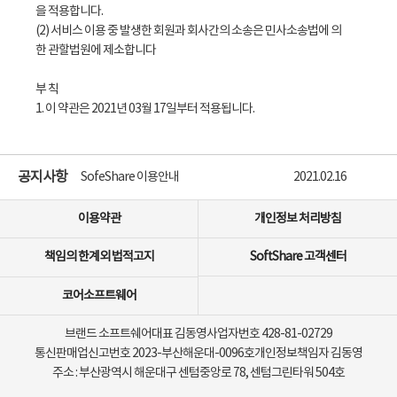
을 적용합니다.
(2) 서비스 이용 중 발생한 회원과 회사간의 소송은 민사소송법에 의
한 관할법원에 제소합니다
부 칙
1. 이 약관은 2021년 03월 17일부터 적용됩니다.
회원가입 후 언제든지 무료다운로드가 가능합니다 많이 이용해주세요
2021.02.16
SoftShare
2021.02.16
공지사항
SofeShare 이용안내
2021.02.16
SofeShare 이용안내2
2021.02.16
이용약관
개인정보 처리방침
SofeShare 이용안내3
2021.02.16
책임의 한계외 법적고지
SoftShare 고객센터
회원가입 후 언제든지 무료다운로드가 가능합니다 많이 이용해주세요
2021.02.16
코어소프트웨어
브랜드 소프트쉐어
대표 김동영
사업자번호 428-81-02729
통신판매업신고번호 2023-부산해운대-0096호
개인정보책임자 김동영
주소 : 부산광역시 해운대구 센텀중앙로 78, 센텀그린타워 504호